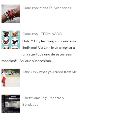
Concurso: Maria Fe Accesorios
Concurso - TERMINADO
Hola!!! Hoy les traigo un concurso
lindisimo! Via Uno le va a regalar a
una suertuda uno de estos seis
modelos!!! Asi que si necesitab...
Take Only what you Need from Me
Cheff Samsung: Recetas y
Bondades