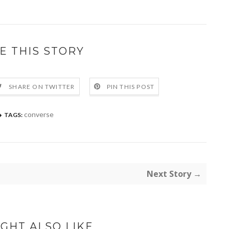
E THIS STORY
SHARE ON TWITTER
PIN THIS POST
converse
TAGS:
Next Story →
GHT ALSO LIKE