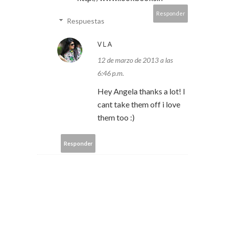
Responder
Respuestas
VLA
12 de marzo de 2013 a las
6:46 p.m.
Hey Angela thanks a lot! I
cant take them off i love
them too :)
Responder