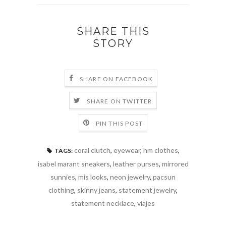
SHARE THIS
STORY
SHARE ON FACEBOOK
SHARE ON TWITTER
PIN THIS POST
coral clutch
,
eyewear
,
hm clothes
,
TAGS:
isabel marant sneakers
,
leather purses
,
mirrored
sunnies
,
mis looks
,
neon jewelry
,
pacsun
clothing
,
skinny jeans
,
statement jewelry
,
statement necklace
,
viajes