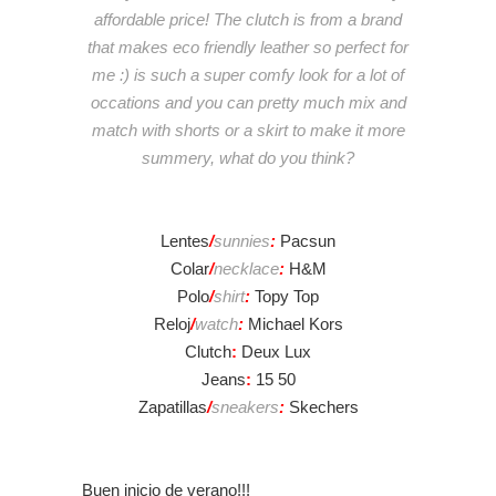
affordable price! The clutch is from a brand
that makes eco friendly leather so perfect for
me :) is such a super comfy look for a lot of
occations and you can pretty much mix and
match with shorts or a skirt to make it more
summery, what do you think?
Lentes
/
sunnies
:
Pacsun
Colar
/
necklace
:
H&M
Polo
/
shirt
:
Topy Top
Reloj
/
watch
:
Michael Kors
Clutch
:
Deux Lux
Jeans
:
15 50
Zapatillas
/
sneakers
:
Skechers
Buen inicio de verano!!!