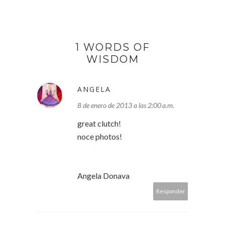
1 WORDS OF
WISDOM
ANGELA
8 de enero de 2013 a las 2:00 a.m.
great clutch!
noce photos!
Angela Donava
Responder