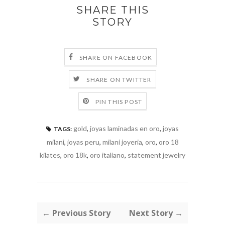
SHARE THIS
STORY
SHARE ON FACEBOOK
SHARE ON TWITTER
PIN THIS POST
gold
,
joyas laminadas en oro
,
joyas
TAGS:
milani
,
joyas peru
,
milani joyeria
,
oro
,
oro 18
kilates
,
oro 18k
,
oro italiano
,
statement jewelry
← Previous Story
Next Story →