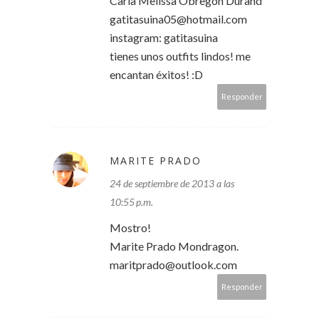
Carla Melissa Obregón Durand
gatitasuina05@hotmail.com
instagram: gatitasuina
tienes unos outfits lindos! me
encantan éxitos! :D
Responder
MARITE PRADO
24 de septiembre de 2013 a las
10:55 p.m.
Mostro!
Marite Prado Mondragon.
maritprado@outlook.com
Responder