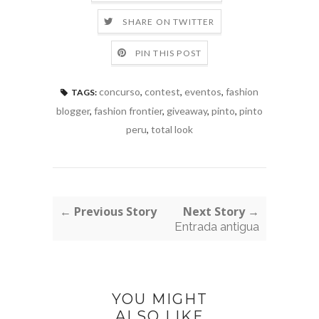
SHARE ON TWITTER
PIN THIS POST
concurso
,
contest
,
eventos
,
fashion
TAGS:
blogger
,
fashion frontier
,
giveaway
,
pinto
,
pinto
peru
,
total look
← Previous Story
Next Story →
Entrada antigua
YOU MIGHT
ALSO LIKE