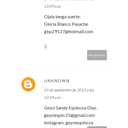
12:09 a.m.
Ojala tenga suerte:
Gloria Blanco Pasache
gbp29127@hotmail.com
:)
Responder
UNKNOWN
24 de septiembre de 2013 a las
12:24 a.m.
Geysi Sandy Espinoza Diaz.
geysiespin.15@gmail.com
instagram. geysiespinoza