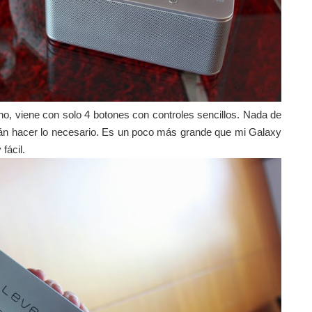
o, viene con solo 4 botones con controles sencillos.
Nada de
rán hacer lo necesario. Es un poco m
á
s grande que mi Galaxy
 f
á
cil.