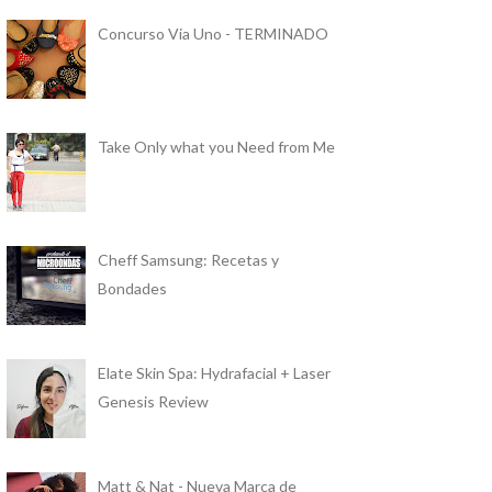
Concurso Via Uno - TERMINADO
Take Only what you Need from Me
Cheff Samsung: Recetas y
Bondades
Elate Skin Spa: Hydrafacial + Laser
Genesis Review
Matt & Nat - Nueva Marca de