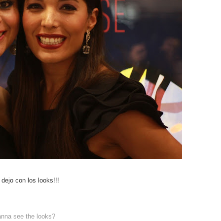
 dejo con los looks!!!
nna see the looks?