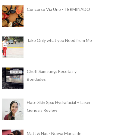
Concurso Via Uno - TERMINADO
Take Only what you Need from Me
Cheff Samsung: Recetas y
Bondades
Elate Skin Spa: Hydrafacial + Laser
Genesis Review
Matt & Nat - Nueva Marca de