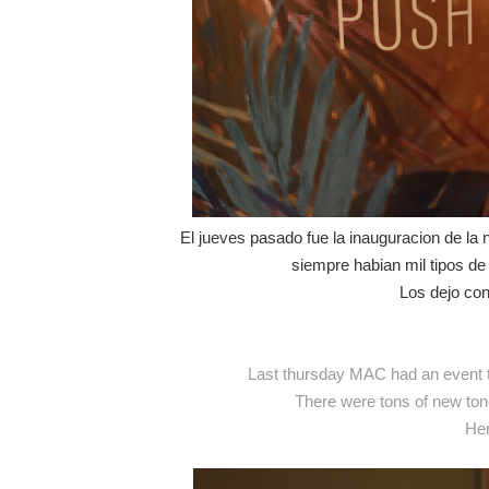
El jueves pasado fue la inauguracion de
siempre habian mil tipos de
Los dejo con
Last thursday MAC had an event
There were tons of new tone
Her