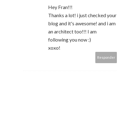
Hey Fran!!!
Thanks a lot! i just checked your
blog and it's awesome! and i am
an architect too!!! I am
following you now :)
xoxo!
Responder