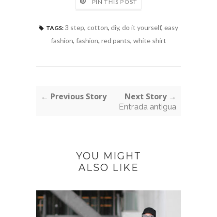
PIN THIS POST
3 step
,
cotton
,
diy
,
do it yourself
,
easy
TAGS:
fashion
,
fashion
,
red pants
,
white shirt
← Previous Story
Next Story →
Entrada antigua
YOU MIGHT
ALSO LIKE