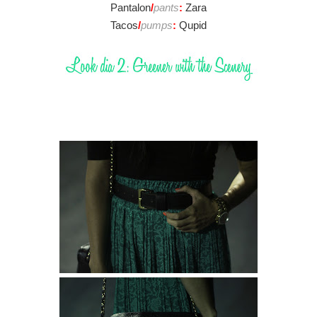
Pantalon
/
pants
:
Zara
Tacos
/
pumps
:
Qupid