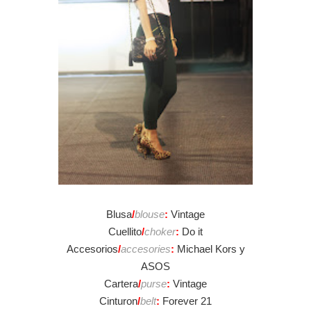
Blusa
/
blouse
:
Vintage
Cuellito
/
choker
:
Do it
Accesorios
/
accesories
:
Michael Kors y
ASOS
Cartera
/
purse
:
Vintage
Cinturon
/
belt
:
Forever 21