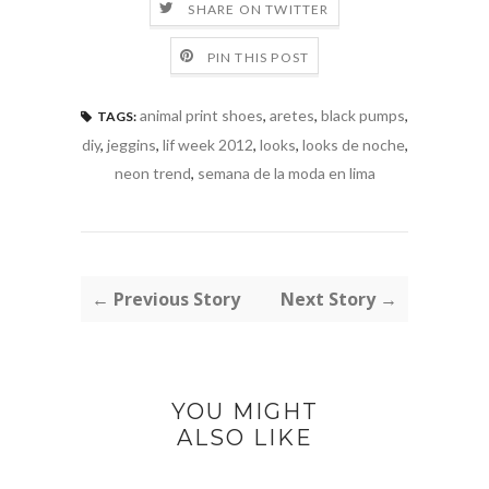
SHARE ON TWITTER
PIN THIS POST
animal print shoes
,
aretes
,
black pumps
,
TAGS:
diy
,
jeggins
,
lif week 2012
,
looks
,
looks de noche
,
neon trend
,
semana de la moda en lima
← Previous Story
Next Story →
YOU MIGHT
ALSO LIKE