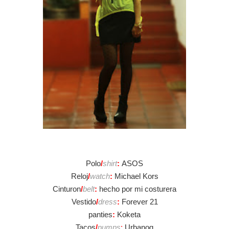
Polo
/
shirt
:
ASOS
Reloj
/
watch
:
Michael Kors
Cinturon
/
belt
:
hecho por mi costurera
Vestido
/
dress
:
Forever 21
panties
:
Koketa
Tacos
/
pu
mp
s
:
Urbanog