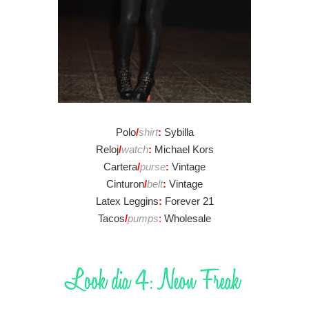
Polo
/
shirt
:
Sybilla
Reloj
/
watch
:
Michael Kors
Cartera
/
purse
:
Vintage
Cinturon
/
belt
:
Vintage
Latex Leggins
:
Forever 21
Tacos
/
pu
mp
s
:
Wholesale