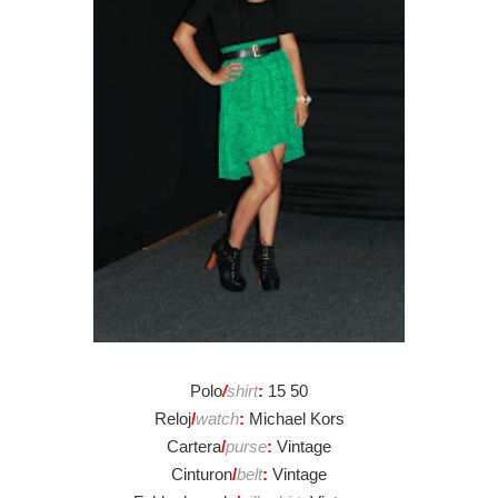
Polo
/
shirt
:
15 50
Reloj
/
watch
:
Michael Kors
Cartera
/
purse
:
Vintage
Cinturon
/
belt
:
Vintage