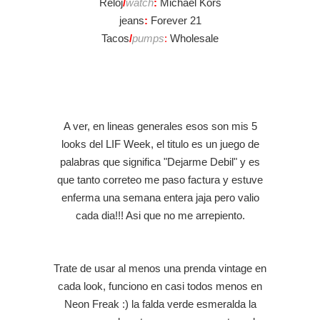
Reloj
/
watch
:
Michael Kors
jeans
:
Forever 21
Tacos
/
pu
mp
s
:
Wholesale
A ver, en lineas generales esos son mis 5
looks del LIF Week, el titulo es un juego de
palabras que significa "Dejarme Debil" y es
que tanto correteo me paso factura y estuve
enferma una semana entera jaja pero valio
cada dia!!! Asi que no me arrepiento.
Trate de usar al menos una prenda vintage en
cada look, funciono en casi todos menos en
Neon Freak :) la falda verde esmeralda la