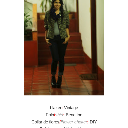
blazer
:
Vintage
Polo
/
shirt
:
Benetton
Collar de flores
/
Flower choker
:
DIY