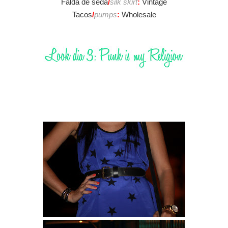
Falda de seda
/
silk skirt
:
Vintage
Tacos
/
pumps
:
Wholesale