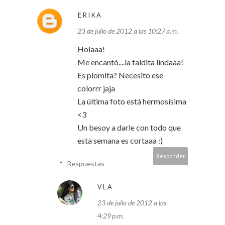
ERIKA
23 de julio de 2012 a las 10:27 a.m.
Holaaa!
Me encantó....la faldita lindaaa!
Es plomita? Necesito ese
colorrr jaja
La última foto está hermosísima
<3
Un besoy a darle con todo que
esta semana es cortaaa :)
Responder
Respuestas
VLA
23 de julio de 2012 a las
4:29 p.m.