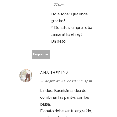
4:32 p.m.
Hola Joha! Que linda
gracias!
Y Donato siempre roba
camara! Es el rey!
Un beso
Responder
ANA IHERINA
23 de julio de 2012 a las 11:13 p.m.
Lindoo. Buenísima idea de
combinar las pantys con las
blusa.
Donato debe ser tu engreído,