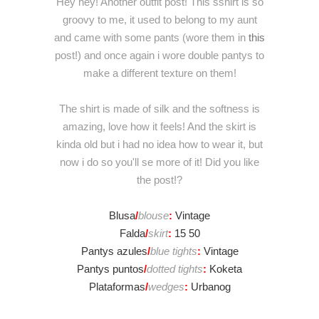
Hey hey! Another outfit post! This sshirt is so
groovy to me, it used to belong to my aunt
and came with some pants (wore them in
this
post!) and once again i wore double pantys to
make a different texture on them!
The shirt is made of silk and the softness is
amazing, love how it feels! And the skirt is
kinda old but i had no idea how to wear it, but
now i do so you'll se more of it! Did you like
the post!?
Blusa
/
blouse
:
Vintage
Falda
/
skirt
:
15 50
Pantys azules
/
blue tights
:
Vintage
Pantys puntos
/
dotted tights
:
Koketa
Plataformas
/
wedges
:
Urbanog