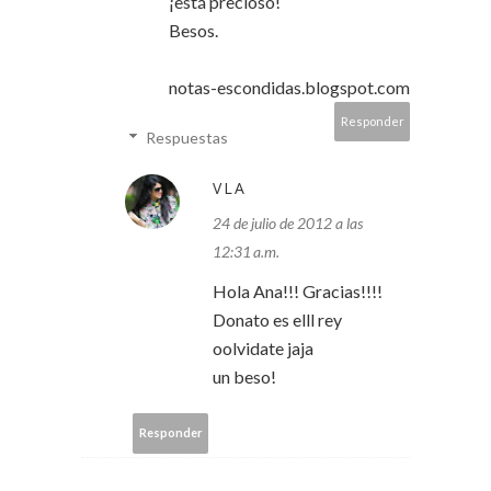
¡está precioso!
Besos.
notas-escondidas.blogspot.com
Responder
Respuestas
VLA
24 de julio de 2012 a las
12:31 a.m.
Hola Ana!!! Gracias!!!!
Donato es elll rey
oolvidate jaja
un beso!
Responder