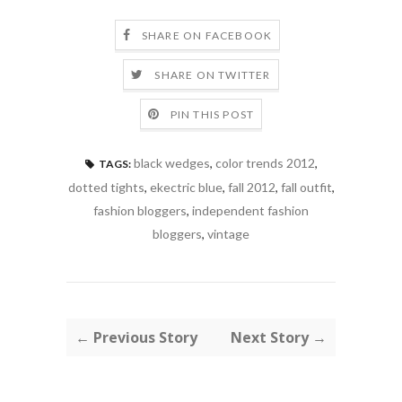
SHARE ON FACEBOOK
SHARE ON TWITTER
PIN THIS POST
black wedges
,
color trends 2012
,
TAGS:
dotted tights
,
ekectric blue
,
fall 2012
,
fall outfit
,
fashion bloggers
,
independent fashion
bloggers
,
vintage
← Previous Story
Next Story →