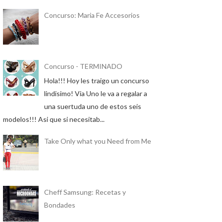
Concurso: Maria Fe Accesorios
Concurso - TERMINADO
Hola!!! Hoy les traigo un concurso
lindisimo! Via Uno le va a regalar a
una suertuda uno de estos seis
modelos!!! Asi que si necesitab...
Take Only what you Need from Me
Cheff Samsung: Recetas y
Bondades