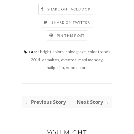
SHARE ON FACEBOOK
SHARE ON TWITTER
PIN THIS POST
bright colors
,
china glaze
,
color trends
TAGS:
2014
,
esmaltes
,
eventos
,
mani monday
,
nailpolish
,
neon colors
← Previous Story
Next Story →
YOU MIGHT