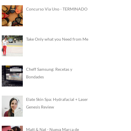
Concurso Via Uno - TERMINADO
Take Only what you Need from Me
Cheff Samsung: Recetas y
Bondades
Elate Skin Spa: Hydrafacial + Laser
Genesis Review
Matt & Nat - Nueva Marca de