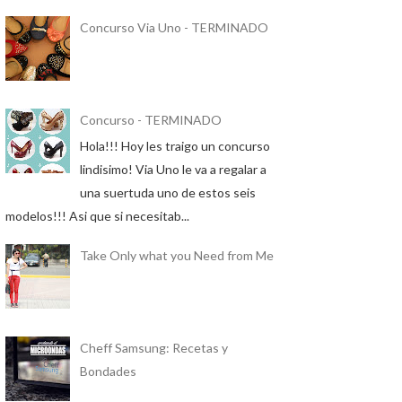
Concurso Via Uno - TERMINADO
Concurso - TERMINADO
Hola!!! Hoy les traigo un concurso
lindisimo! Via Uno le va a regalar a
una suertuda uno de estos seis
modelos!!! Asi que si necesitab...
Take Only what you Need from Me
Cheff Samsung: Recetas y
Bondades